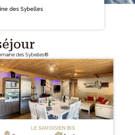
ne des Sybelles
séjour
domaine des Sybelles®
LE SAVOISIEN BIS