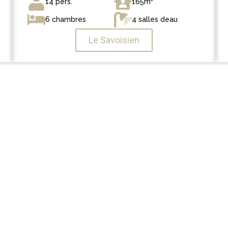
14 pers.
165m²
6 chambres
4 salles deau
Le Savoisien
es Sybelles®
iables de France
l au cœur des Alpes