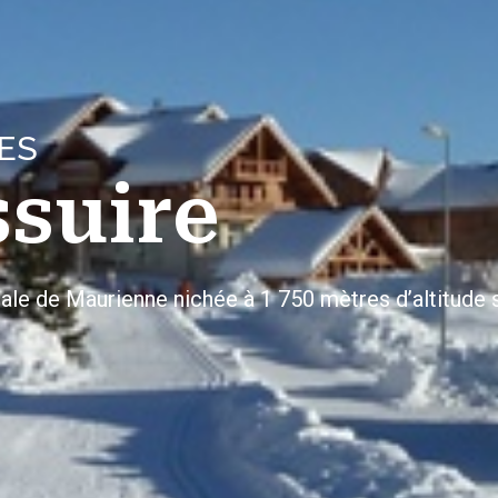
ES
ssuire
iale de Maurienne nichée à 1 750 mètres d’altitude 