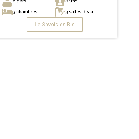
8 pers.
84m²
3 chambres
3 salles deau
Le Savoisien Bis