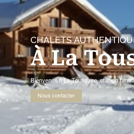
CHALETS AUTHENTIQU
À La Tou
Bienvenue à La Toussuire, station famil
Nous contacter