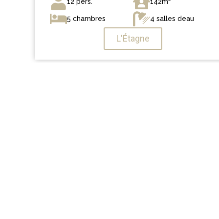
12 pers.
142m²
5 chambres
4 salles deau
L'Étagne
Le domaine d
L'un des plus grands domaines sk
Profitez d'un terrain de jeu exceptionne
et de ses paysages à couper le souffle.